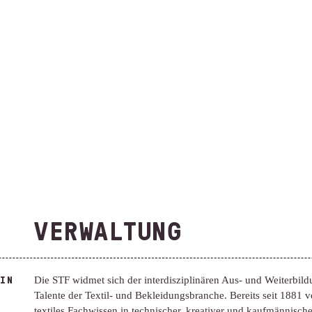
VERWALTUNG
IN
Die STF widmet sich der interdiszi­plinären Aus- und Weiter­bil
Talente der Textil- und Bekleidungs­branche. Bereits seit 1881 
textiles Fachwissen in technischer, kreativer und kaufmännisch