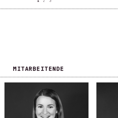
1
2
3
MITARBEITENDE