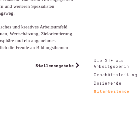
rn und weiteren Spezialisten
ungsweg.
sches und kreatives Arbeits­umfeld
auen, Wertschätzung, Zielorientierung
mosphäre und ein angenehmes
lich die Freude an Bildungs­themen
Die STF als
Stellenangebote
Arbeitgeberin
Geschäftsleitung
Dozierende
Mitarbeitende