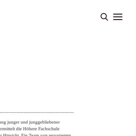
dung junger und jung­gebliebener
vermittelt die Höhere Fachschule
er Hinsicht. Ein Team von engagierten