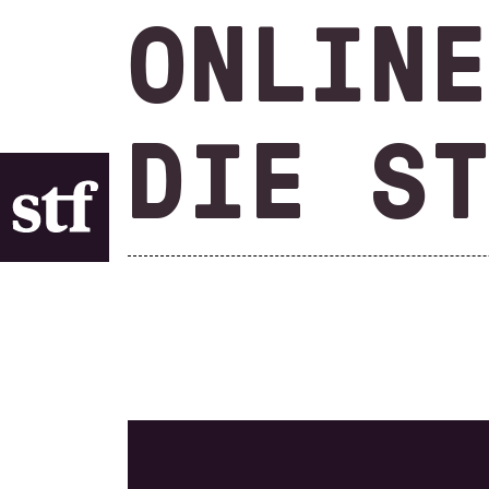
ONLIN
DIE S