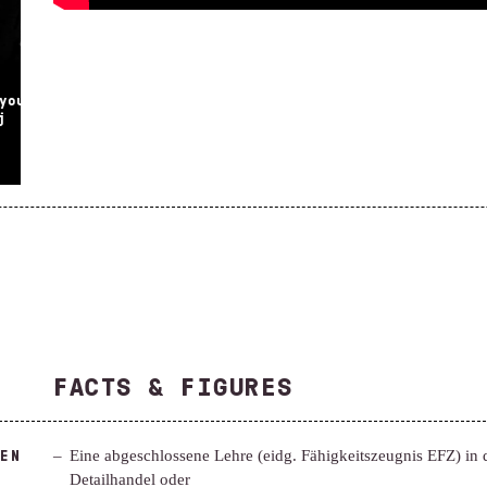
«Do it the right way - do it with STF!»
«STF
Jan Pfäffli
FACTS & FIGURES
EN
Eine abgeschlossene Lehre (eidg. Fähigkeitszeugnis EFZ) in d
Detailhandel oder