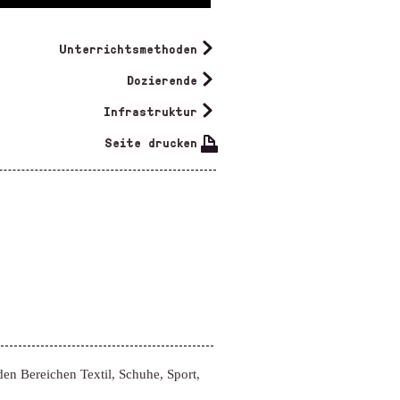
Unterrichtsmethoden
Dozierende
 - the first step to your future.»
Leonita Memaj
Infrastruktur
Seite drucken
en Bereichen Textil, Schuhe, Sport,