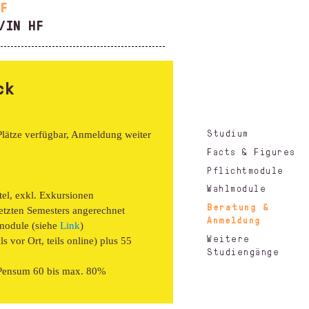
HF
/IN HF
ck
Studium
Plätze verfügbar, Anmeldung weiter
Facts & Figures
Pflichtmodule
Wahlmodule
el, exkl. Exkursionen
Beratung &
tzten Semesters angerechnet
Anmeldung
module (siehe
Link
)
Weitere
s vor Ort, teils online) plus 55
Studiengänge
 Pensum 60 bis max. 80%