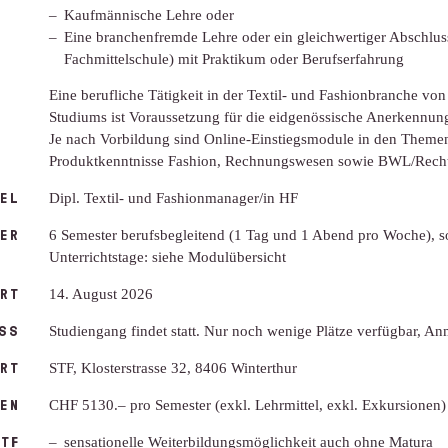
Kaufmännische Lehre oder
Eine branchenfremde Lehre oder ein gleichwertiger Abschlus
Fachmittelschule) mit Praktikum oder Berufserfahrung
Eine berufliche Tätigkeit in der Textil- und Fashionbranche v
Studiums ist Voraussetzung für die eidgenössische Anerkennun
Je nach Vorbildung sind Online-Einstiegsmodule in den Themen
Produktkenntnisse Fashion, Rechnungswesen sowie BWL/Recht 
EL
Dipl. Textil- und Fashionmanager/in HF
ER
6 Semester berufsbegleitend (1 Tag und 1 Abend pro Woche), 
Unterrichtstage: siehe Modulübersicht
RT
14. August 2026
SS
Studiengang findet statt. Nur noch wenige Plätze verfügbar, A
RT
STF, Klosterstrasse 32, 8406 Winterthur
EN
CHF 5130.– pro Semester (exkl. Lehrmittel, exkl. Exkursionen)
TF
sensationelle Weiterbildungsmöglichkeit auch ohne Matura