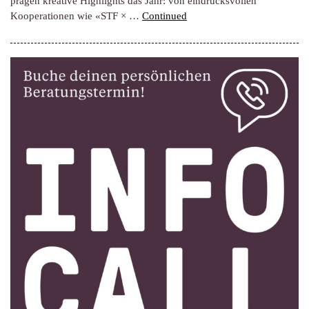
prägen kreative Highlights das Jahr: von eindrucksvollen
Kooperationen wie «STF × …
Continued