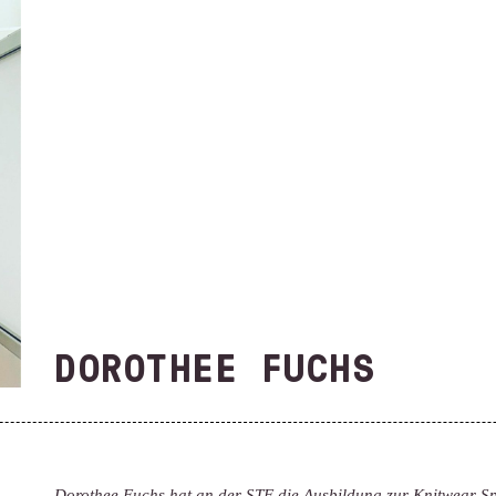
DOROTHEE FUCHS
Dorothee Fuchs hat an der STF die Ausbildung zur Knitwear Spe