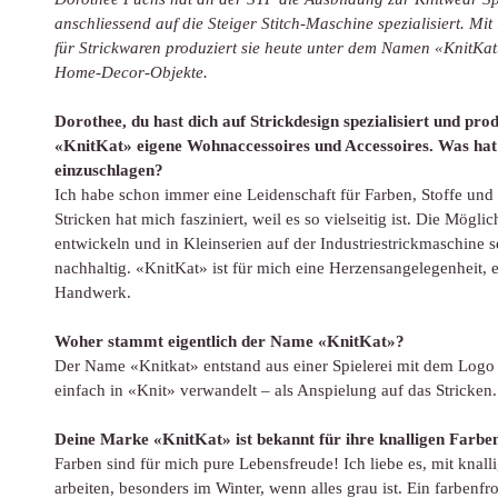
anschliessend auf die Steiger Stitch-Maschine spezialisiert. Mi
für Strickwaren produziert sie heute unter dem Namen «KnitKat
Home-Decor-Objekte.
Dorothee, du hast dich auf Strickdesign spezialisiert und pro
«KnitKat» eigene Wohnaccessoires und Accessoires. Was hat
einzuschlagen?
Ich habe schon immer eine Leidenschaft für Farben, Stoffe und 
Stricken hat mich fasziniert, weil es so vielseitig ist. Die Mögl
entwickeln und in Kleinserien auf der Industriestrickmaschine se
nachhaltig. «KnitKat» ist für mich eine Herzensangelegenheit, 
Handwerk.
Woher stammt eigentlich der Name «KnitKat»?
Der Name «Knitkat» entstand aus einer Spielerei mit dem Logo 
einfach in «Knit» verwandelt – als Anspielung auf das Stricken
Deine Marke «KnitKat» ist bekannt für ihre knalligen Farbe
Farben sind für mich pure Lebensfreude! Ich liebe es, mit knal
arbeiten, besonders im Winter, wenn alles grau ist. Ein farbenfr