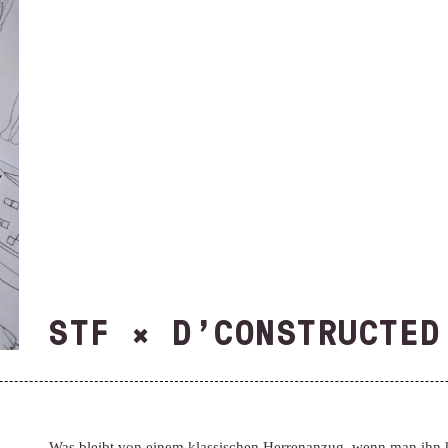
STF × D’CONSTRUCTED
Was bleibt von einem klassischen Herrenanzug, wenn man ihn k