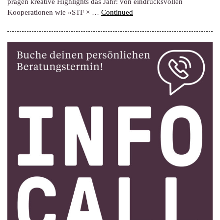
prägen kreative Highlights das Jahr: von eindrucksvollen
Kooperationen wie «STF × …
Continued