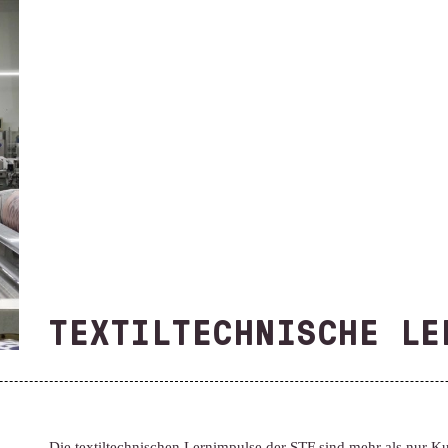
TEXTILTECHNISCHE LE
Die textiltechnischen Lernimpulse der STF sind mehr als nur Ku