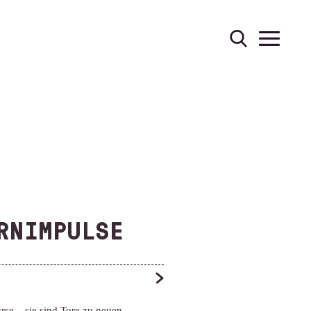
RNIMPULSE
rse – sie sind Tore zu neuen