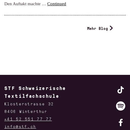
Den Auftakt machte …
Continued
Mehr Blog
STF Schweizerische
Textilfachschule
Klosterstrasse 32
8406 Winterthur
+41 52 551 77 77
info@stf.ch