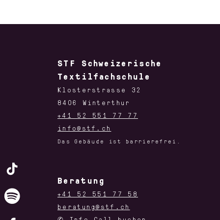
STF Schweizerische
Textilfachschule
Klosterstrasse 32
8406 Winterthur
+41 52 551 77 77
info@stf.ch
Das Gebäude ist barrierefrei.
Beratung
+41 52 551 77 58
beratung@stf.ch
✆
Info-Call buchen