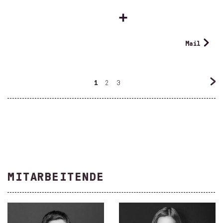
Mail
1
2
3
MITARBEITENDE