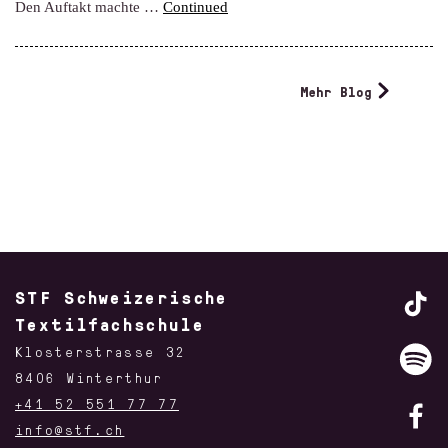
Den Auftakt machte …
Continued
Mehr Blog
STF Schweizerische
Textilfachschule
Klosterstrasse 32
8406 Winterthur
+41 52 551 77 77
info@stf.ch