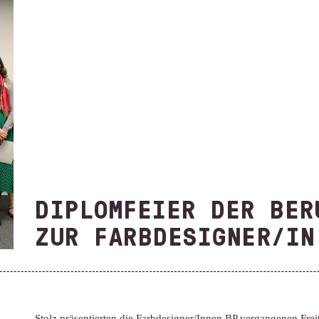
DIPLOMFEIER DER BER
ZUR FARBDESIGNER/IN
Stolz präsentierten die Farbdesigner/Innen BP vergangenen Freit