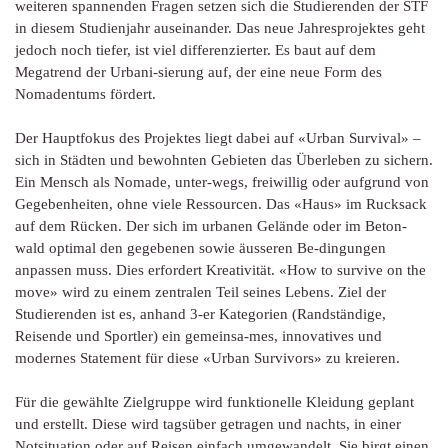
weiteren spannenden Fragen setzen sich die Studierenden der STF
in diesem Studienjahr auseinander. Das neue Jahresprojektes geht
jedoch noch tiefer, ist viel differenzierter. Es baut auf dem
Megatrend der Urbani-sierung auf, der eine neue Form des
Nomadentums fördert.
Der Hauptfokus des Projektes liegt dabei auf «Urban Survival» –
sich in Städten und bewohnten Gebieten das Überleben zu sichern.
Ein Mensch als Nomade, unter-wegs, freiwillig oder aufgrund von
Gegebenheiten, ohne viele Ressourcen. Das «Haus» im Rucksack
auf dem Rücken. Der sich im urbanen Gelände oder im Beton-
wald optimal den gegebenen sowie äusseren Be-dingungen
anpassen muss. Dies erfordert Kreativität. «How to survive on the
move» wird zu einem zentralen Teil seines Lebens. Ziel der
Studierenden ist es, anhand 3-er Kategorien (Randständige,
Reisende und Sportler) ein gemeinsa-mes, innovatives und
modernes Statement für diese «Urban Survivors» zu kreieren.
Für die gewählte Zielgruppe wird funktionelle Kleidung geplant
und erstellt. Diese wird tagsüber getragen und nachts, in einer
Notsituation oder auf Reisen einfach umgewandelt. Sie birgt einen