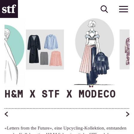
H&M X STF X MODECO
«Letters from the Future», eine Upcycling-Kollektion, entstanden