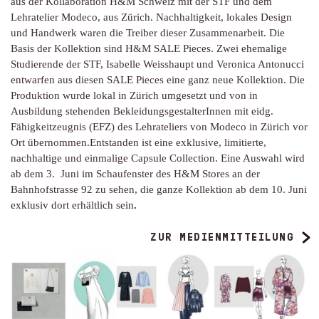
aus der Kollaboration H&M Schweiz mit der STF und dem
Lehratelier Modeco, aus Zürich. Nachhaltigkeit, lokales Design
und Handwerk waren die Treiber dieser Zusammenarbeit. Die
Basis der Kollektion sind H&M SALE Pieces. Zwei ehemalige
Studierende der STF, Isabelle Weisshaupt und Veronica Antonucci
entwarfen aus diesen SALE Pieces eine ganz neue Kollektion. Die
Produktion wurde lokal in Zürich umgesetzt und von in
Ausbildung stehenden BekleidungsgestalterInnen mit eidg.
Fähigkeitzeugnis (EFZ) des Lehrateliers von Modeco in Zürich vor
Ort übernommen.Entstanden ist eine exklusive, limitierte,
nachhaltige und einmalige Capsule Collection. Eine Auswahl wird
ab dem 3. Juni im Schaufenster des H&M Stores an der
Bahnhofstrasse 92 zu sehen, die ganze Kollektion ab dem 10. Juni
exklusiv dort erhältlich sein
.
ZUR MEDIENMITTEILUNG