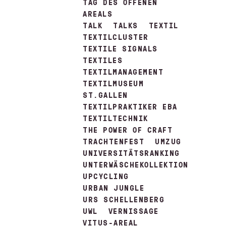
TAG DES OFFENEN
AREALS
TALK
TALKS
TEXTIL
TEXTILCLUSTER
TEXTILE SIGNALS
TEXTILES
TEXTILMANAGEMENT
TEXTILMUSEUM
ST.GALLEN
TEXTILPRAKTIKER EBA
TEXTILTECHNIK
THE POWER OF CRAFT
TRACHTENFEST
UMZUG
UNIVERSITÄTSRANKING
UNTERWÄSCHEKOLLEKTION
UPCYCLING
URBAN JUNGLE
URS SCHELLENBERG
UWL
VERNISSAGE
VITUS-AREAL