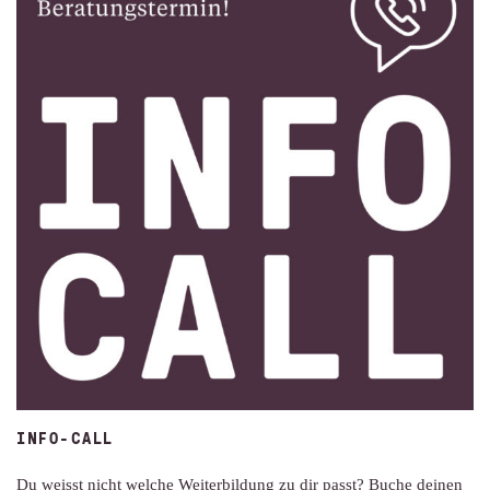
INFO-CALL
Du weisst nicht welche Weiterbildung zu dir passt? Buche deinen