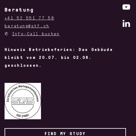
Beratung
+41 52 551 77 58
beratung@stf.ch
✆
Info-Call buchen
Hinweis Betriebsferien: Das Gebäude
KNITTING WEEK
SIBE IM
TEXTILBETRIEB
bleibt vom 20.07. bis 02.08.
geschlossen.
BASICS IN DER
MODEZEICHNEN
FIND MY STUDY
TEXTILHERSTELLUNG
GRUNDKURS