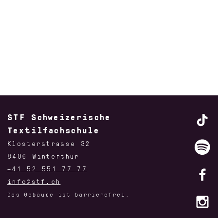
Filtern nach:
Filtern
STF Schweizerische
Textilfachschule
Klosterstrasse 32
8406 Winterthur
DAS TRADITIONELLE
TEXTILE BASICS FÜR
+41 52 551 77 77
HANDWERK DER TRACHT
FACHHANDEL UND
info@stf.ch
INDUSTRIE
Das Gebäude ist barrierefrei.