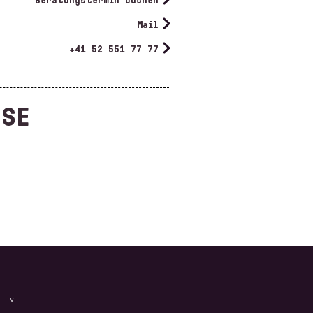
Mail
+41 52 551 77 77
RSE
SCHNITT-
GE
ENTWICKLUNG
MIT CAD GRAFIS