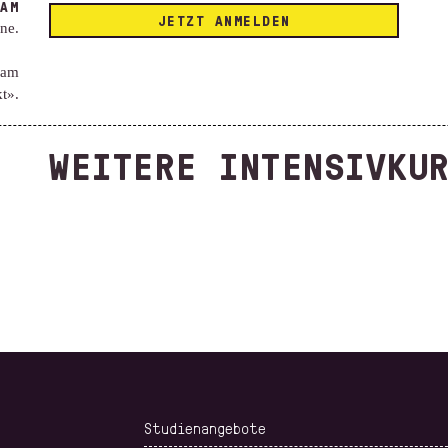
AM
JETZT ANMELDEN
ne.
eam
kt».
WEITERE INTENSIVKU
ELECTRONIC &
CHEMICALS IN
FABRIC
PHYSIC BASICS
THE TEXTILE
KNOWLED
CHAIN
Studienangebote