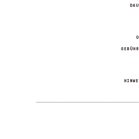
DAU
O
GEBÜHR
HINWE