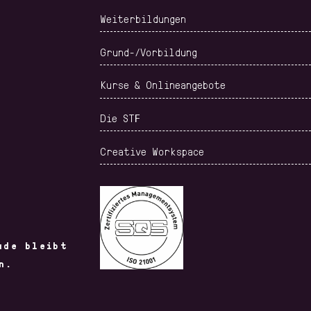
Weiterbildungen
Grund-/Vorbildung
Kurse & Onlineangebote
TECHNICAL
TEXTILE
FASHION
TEXTILES
MACHINERY
PHOTOGR
Die STF
Creative Workspace
ude bleibt
SOCIAL MEDIA
PERSONAL
GARMENT
n.
IN THE
BRANDING
MANUFA
CREATIVE
& DRAWI
INDUSTRIES