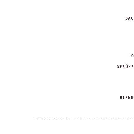
DAU
O
GEBÜHR
HINWE