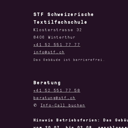
STF Schweizerische
Textilfachschule
Klosterstrasse 32
8406 Winterthur
+41 52 551 77 77
info@stf.ch
Das Gebäude ist barrierefrei.
Beratung
+41 52 551 77 58
beratung@stf.ch
✆
Info-Call buchen
Hinweis Betriebsferien: Das Gebä
vom 20.07. bis 02.08. geschlosse