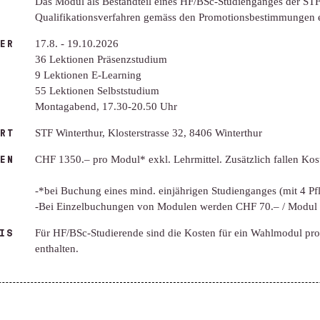
Das Modul als Bestandteil eines HF/BSc-Studienganges der STF 
Qualifikationsverfahren gemäss den Promotionsbestimmungen er
ER
17.8. - 19.10.2026
36 Lektionen Präsenzstudium
9 Lektionen E-Learning
55 Lektionen Selbststudium
Montagabend, 17.30-20.50 Uhr
RT
STF Winterthur, Klosterstrasse 32, 8406 Winterthur
EN
CHF 1350.– pro Modul* exkl. Lehrmittel. Zusätzlich fallen Kos
-*bei Buchung eines mind. einjährigen Studienganges (mit 4 P
-Bei Einzelbuchungen von Modulen werden CHF 70.– / Modul z
IS
Für HF/BSc-Studierende sind die Kosten für ein Wahlmodul pro
enthalten.