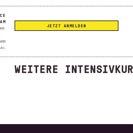
ICE
AM
JETZT ANMELDEN
ne.
eam
kt».
WEITERE INTENSIVKU
ELECTRONIC &
CHEMICALS IN
FABRIC