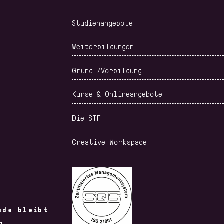
PHYSIC BASICS
THE TEXTILE
KNOWLED
CHAIN
Studienangebote
Weiterbildungen
Grund-/Vorbildung
Kurse & Onlineangebote
TECHNICAL
TEXTILE
FASHION
TEXTILES
MACHINERY
PHOTOGR
Die STF
Creative Workspace
ude bleibt
SOCIAL MEDIA
PERSONAL
GARMENT
n.
IN THE
BRANDING
MANUFA