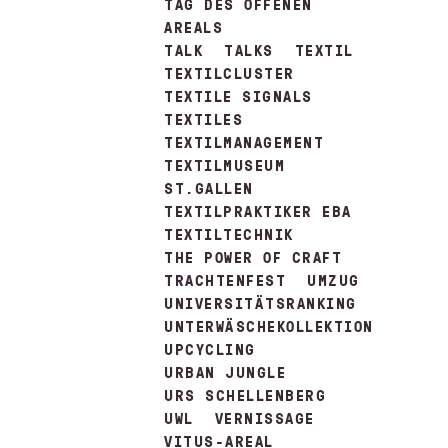
TAG DES OFFENEN
AREALS
TALK
TALKS
TEXTIL
TEXTILCLUSTER
TEXTILE SIGNALS
TEXTILES
TEXTILMANAGEMENT
TEXTILMUSEUM
ST.GALLEN
TEXTILPRAKTIKER EBA
TEXTILTECHNIK
THE POWER OF CRAFT
TRACHTENFEST
UMZUG
UNIVERSITÄTSRANKING
UNTERWÄSCHEKOLLEKTION
UPCYCLING
URBAN JUNGLE
URS SCHELLENBERG
UWL
VERNISSAGE
VITUS-AREAL