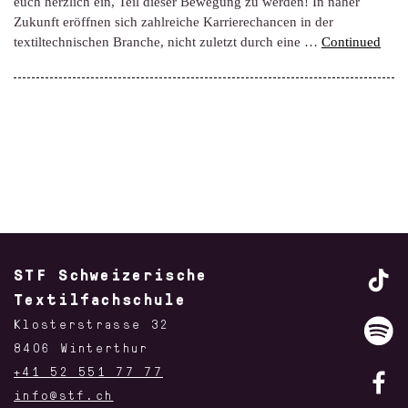
euch herzlich ein, Teil dieser Bewegung zu werden! In naher
Zukunft eröffnen sich zahlreiche Karrierechancen in der
textiltechnischen Branche, nicht zuletzt durch eine …
Continued
STF Schweizerische
Textilfachschule
Klosterstrasse 32
8406 Winterthur
+41 52 551 77 77
info@stf.ch