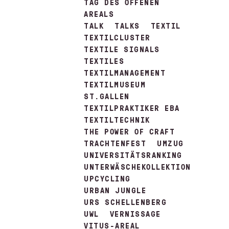
TAG DES OFFENEN
AREALS
TALK
TALKS
TEXTIL
TEXTILCLUSTER
TEXTILE SIGNALS
TEXTILES
TEXTILMANAGEMENT
TEXTILMUSEUM
ST.GALLEN
TEXTILPRAKTIKER EBA
TEXTILTECHNIK
THE POWER OF CRAFT
TRACHTENFEST
UMZUG
UNIVERSITÄTSRANKING
UNTERWÄSCHEKOLLEKTION
UPCYCLING
URBAN JUNGLE
URS SCHELLENBERG
UWL
VERNISSAGE
VITUS-AREAL