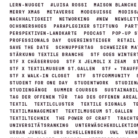
LERN-NUGGET
#LUISA ROSSI
MAISON BLANCHE
MERRY XMAS
METAVERSE
MODESUISSE
MODISS
NACHHALTIGKEIT
NETWORKING
#NEW
NEWSLET
OCHSNERSHOES
PARAPLEGIKER STIFTUNG
PART
PERSPEKTIVEN-LANDKARTE
PODCAST
POP-UP S
PROFESSIONALS DAY
QUEREINSTEIGER
RETAIL
SAVE THE DATE
SCHNUPPERTAG
SCHWEIZER MA
STÄRKUNG TEXTILE BRANCHE
STF GOES WINTER
STF X CHÄSERRUGG
STF X JELMOLI X ZEAM
S
STF X TEXTILMUSEUM ST.GALLEN
STF × TRAUF
STF X WALK-IN CLOSET
STF
STFCOMMUNITY
STUDENT FOR ONE DAY
STUDENTWORK
STUDIEN
STUDIENGÄNGE
SUMMER COURSES
SUSTAINABI
TAG DER OFFENEN TÜR
TAG DES OFFENEN AREA
TEXTIL
TEXTILCLUSTER
TEXTILE SIGNALS
T
TEXTILMANAGEMENT
TEXTILMUSEUM ST.GALLEN
TEXTILTECHNIK
THE POWER OF CRAFT
TRACHT
UNIVERSITÄTSRANKING
UNTERWÄSCHEKOLLEKTIO
URBAN JUNGLE
URS SCHELLENBERG
UWL
VERN