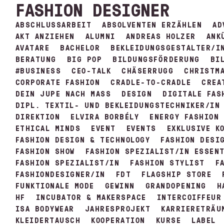
FASHION DESIGNER
ABSCHLUSSARBEIT
ABSOLVENTEN ERZÄHLEN
AD
AKT ANZIEHEN
ALUMNI
ANDREAS HOLZER
ANK
AVATARE
BACHELOR
BEKLEIDUNGSGESTALTER/I
BERATUNG
BIG POP
BILDUNGSFÖRDERUNG
BI
#BUSINESS
CEO-TALK
CHÄSERRUGG
CHRISTM
CORPORATE FASHION
CRADLE-TO-CRADLE
CREA
DEIN JUPE NACH MASS
DESIGN
DIGITALE FAS
DIPL. TEXTIL- UND BEKLEIDUNGSTECHNIKER/IN
DIREKTION
ELVIRA BORBÉLY
ENERGY FASHION
ETHICAL MINDS
EVENT
EVENTS
EXKLUSIVE K
FASHION DESIGN & TECHNOLOGY
FASHION DESI
FASHION SHOW
FASHION SPEZIALIST/IN ESSEN
FASHION SPEZIALIST/IN
FASHION STYLIST
F
FASHIONDESIGNER/IN
FDT
FLAGSHIP STORE
FUNKTIONALE MODE
GEWINN
GRANDOPENING
H
HF
INCUBATOR & MAKERSPACE
INTERCOIFFEUR
ISA BODYWEAR
JAHRESPROJEKT
KARRIERETRÄU
KLEIDERTAUSCH
KOOPERATION
KURSE
LABEL