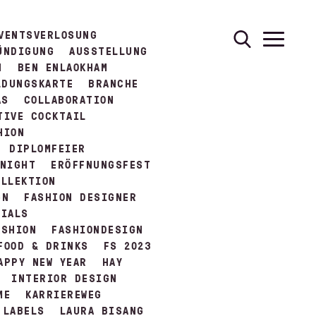
VENTSVERLOSUNG
ÜNDIGUNG
AUSSTELLUNG
N
BEN ENLAOKHAM
LDUNGSKARTE
BRANCHE
AS
COLLABORATION
TIVE COCKTAIL
HION
DIPLOMFEIER
 NIGHT
ERÖFFNUNGSFEST
OLLEKTION
GN
FASHION DESIGNER
TIALS
ASHION
FASHIONDESIGN
FOOD & DRINKS
FS 2023
APPY NEW YEAR
HAY
INTERIOR DESIGN
ME
KARRIEREWEG
LABELS
LAURA BISANG