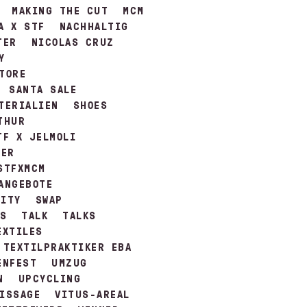
MAKING THE CUT
MCM
A X STF
NACHHALTIG
TER
NICOLAS CRUZ
Y
TORE
SANTA SALE
TERIALIEN
SHOES
THUR
TF X JELMOLI
FER
STFXMCM
ANGEBOTE
LITY
SWAP
LS
TALK
TALKS
EXTILES
TEXTILPRAKTIKER EBA
ENFEST
UMZUG
N
UPCYCLING
ISSAGE
VITUS-AREAL