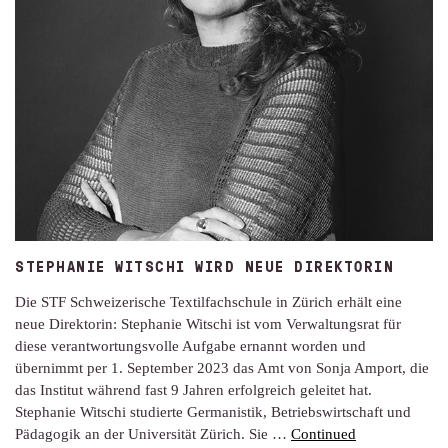
STEPHANIE WITSCHI WIRD NEUE DIREKTORIN
Die STF Schweizerische Textilfachschule in Zürich erhält eine
neue Direktorin: Stephanie Witschi ist vom Verwaltungsrat für
diese verantwortungsvolle Aufgabe ernannt worden und
übernimmt per 1. September 2023 das Amt von Sonja Amport, die
das Institut während fast 9 Jahren erfolgreich geleitet hat.
Stephanie Witschi studierte Germanistik, Betriebswirtschaft und
Pädagogik an der Universität Zürich. Sie …
Continued