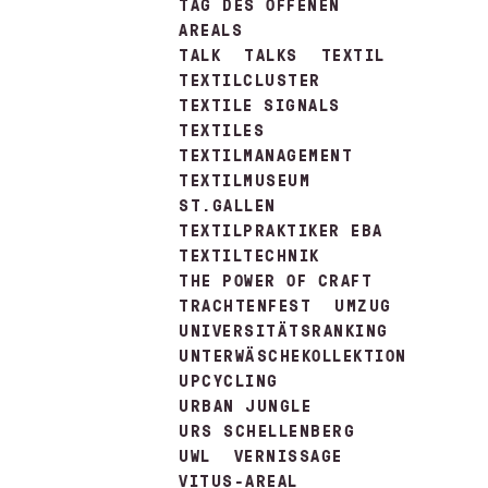
TAG DES OFFENEN
AREALS
TALK
TALKS
TEXTIL
TEXTILCLUSTER
TEXTILE SIGNALS
TEXTILES
TEXTILMANAGEMENT
TEXTILMUSEUM
ST.GALLEN
TEXTILPRAKTIKER EBA
TEXTILTECHNIK
THE POWER OF CRAFT
TRACHTENFEST
UMZUG
UNIVERSITÄTSRANKING
UNTERWÄSCHEKOLLEKTION
UPCYCLING
URBAN JUNGLE
URS SCHELLENBERG
UWL
VERNISSAGE
VITUS-AREAL